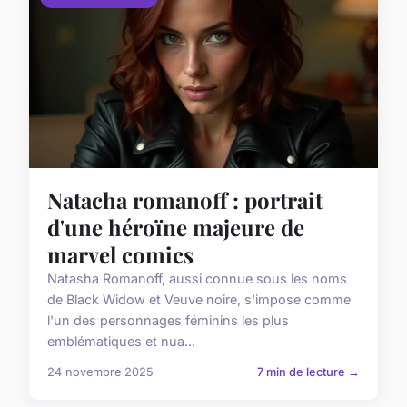
Natacha romanoff : portrait
d'une héroïne majeure de
marvel comics
Natasha Romanoff, aussi connue sous les noms
de Black Widow et Veuve noire, s'impose comme
l'un des personnages féminins les plus
emblématiques et nua...
24 novembre 2025
7 min de lecture →