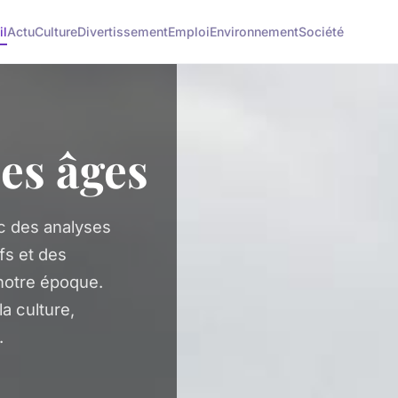
il
Actu
Culture
Divertissement
Emploi
Environnement
Société
es âges
c des analyses
fs et des
 notre époque.
la culture,
.