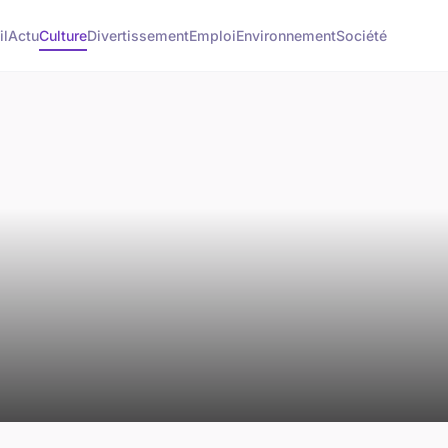
il
Actu
Culture
Divertissement
Emploi
Environnement
Société