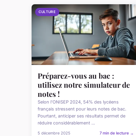
CULTURE
Préparez-vous au bac :
utilisez notre simulateur de
notes !
Selon l'ONISEP 2024, 54% des lycéens
français stressent pour leurs notes de bac.
Pourtant, anticiper ses résultats permet de
réduire considérablement ...
5 décembre 2025
7 min de lecture →