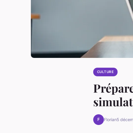
CULTURE
Prépare
simulat
F
Florian
5 déce