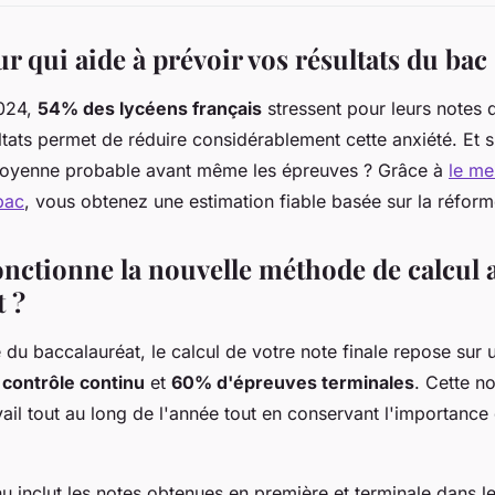
r qui aide à prévoir vos résultats du bac
2024,
54% des lycéens français
stressent pour leurs notes 
ultats permet de réduire considérablement cette anxiété. Et 
moyenne probable avant même les épreuves ? Grâce à
le me
bac
, vous obtenez une estimation fiable basée sur la réform
ctionne la nouvelle méthode de calcul 
t ?
du baccalauréat, le calcul de votre note finale repose sur u
contrôle continu
et
60% d'épreuves terminales
. Cette n
avail tout au long de l'année tout en conservant l'importanc
nu inclut les notes obtenues en première et terminale dans l