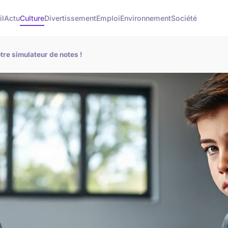
il
Actu
Culture
Divertissement
Emploi
Environnement
Société
tre simulateur de notes !