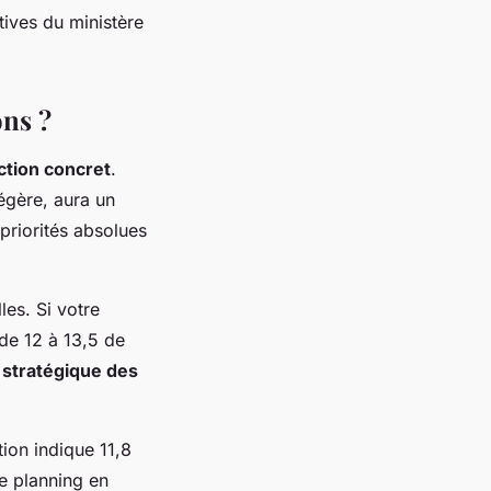
tives du ministère
ons ?
ction concret
.
légère, aura un
priorités absolues
les. Si votre
 de 12 à 13,5 de
e
stratégique des
tion indique 11,8
e planning en