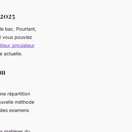
 2025
de bac. Pourtant,
si vous pouviez
illeur simulateur
e actuelle.
au
ne répartition
ouvelle méthode
e des examens
es matières du