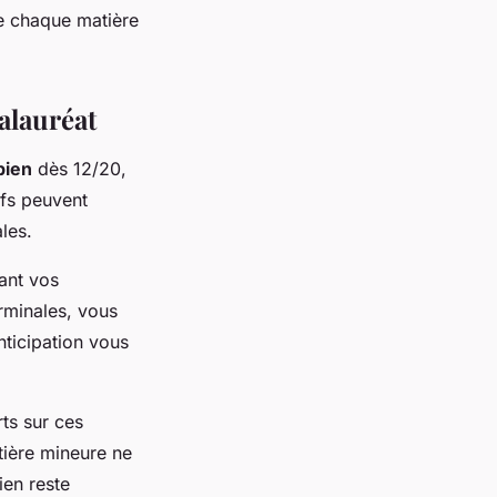
de chaque matière
alauréat
bien
dès 12/20,
ifs peuvent
les.
sant vos
rminales, vous
nticipation vous
ts sur ces
atière mineure ne
ien reste