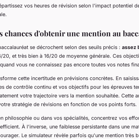
partissez vos heures de révision selon l'impact potentiel 
ale.
es chances d'obtenir une mention au bacc
accalauréat se décrochent selon des seuils précis :
assez 
14/20, et très bien à 16/20 de moyenne générale. Ces object
 quand vous ne connaissez pas encore toutes vos notes fina
nsforme cette incertitude en prévisions concrètes. En saisis
s de contrôle continu et vos objectifs pour les épreuves te
atement votre trajectoire vers la mention souhaitée. Cette a
otre stratégie de révisions en fonction de vos points forts.
en philosophie ou dans vos spécialités, concentrez vos effor
efficient. À l'inverse, une faiblesse persistante dans une m
ourager. Le simulateur révèle parfois qu'une mention très b