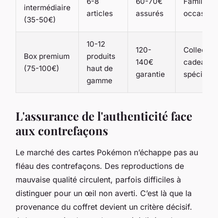
6-8
60-70€
Familles,
intermédiaire
articles
assurés
occasion
(35-50€)
10-12
120-
Collectio
Box premium
produits
140€
cadeaux
(75-100€)
haut de
garantie
spéciaux
gamme
L'assurance de l'authenticité face
aux contrefaçons
Le marché des cartes Pokémon n’échappe pas au
fléau des contrefaçons. Des reproductions de
mauvaise qualité circulent, parfois difficiles à
distinguer pour un œil non averti. C’est là que la
provenance du coffret devient un critère décisif.