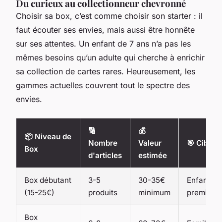
Du curieux au collectionneur chevronné
Choisir sa box, c’est comme choisir son starter : il
faut écouter ses envies, mais aussi être honnête
sur ses attentes. Un enfant de 7 ans n’a pas les
mêmes besoins qu’un adulte qui cherche à enrichir
sa collection de cartes rares. Heureusement, les
gammes actuelles couvrent tout le spectre des
envies.
🔢
💰
📦 Niveau de
Nombre
Valeur
🎯 Cible i
Box
d'articles
estimée
Box débutant
3-5
30-35€
Enfants,
(15-25€)
produits
minimum
premiers 
Box